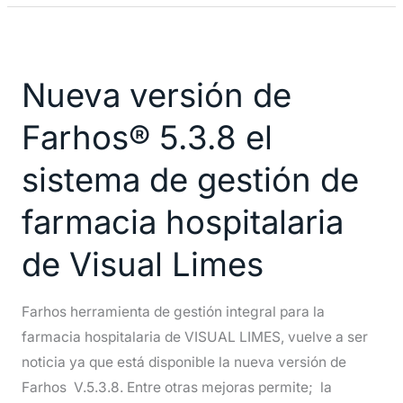
Nueva
versión
Nueva versión de
de
Farhos®
Farhos® 5.3.8 el
5.3.8
el
sistema de gestión de
sistema
farmacia hospitalaria
de
gestión
de Visual Limes
de
farmacia
Farhos herramienta de gestión integral para la
hospitalaria
farmacia hospitalaria de VISUAL LIMES, vuelve a ser
de
noticia ya que está disponible la nueva versión de
Visual
Farhos V.5.3.8. Entre otras mejoras permite; la
Limes