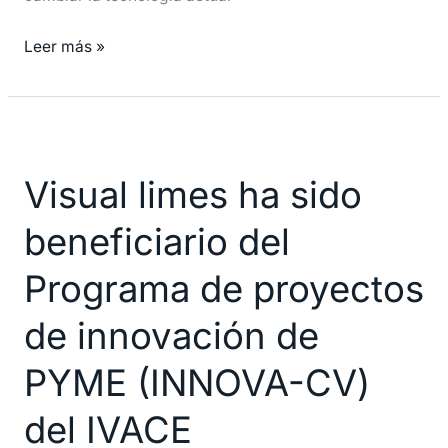
Leer más »
Visual
limes
Visual limes ha sido
ha
sido
beneficiario del
beneficiario
del
Programa de proyectos
Programa
de innovación de
de
proyectos
PYME (INNOVA-CV)
de
innovación
del IVACE
de