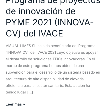
Programa
de innovación de
de
proyectos
PYME 2021 (INNOVA-
de
innovación
CV) del IVACE
de
PYME
VISUAL LIMES SL ha sido beneficiaria del Programa
2021
“INNOVA CV” del IVACE 2021 cuyo objetivo es apoyar
(INNOVA-
el desarrollo de soluciones TEICs innovadoras. En el
CV)
marco de este programa hemos obtenido una
del
subvención para el desarrollo de un sistema basado en
IVACE
arquitectura de alta disponibilidad de elevada
eficiencia para el sector sanitario. Esta acción ha
tenido lugar […]
Leer más »