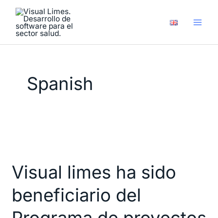
Ir
al
contenido
Spanish
Visual
limes
Visual limes ha sido
ha
sido
beneficiario del
beneficiario
del
Programa de proyectos