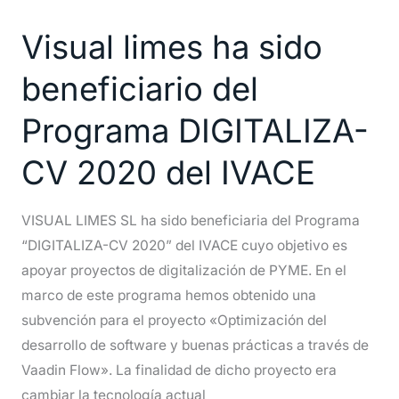
limes
Visual limes ha sido
ha
sido
beneficiario del
beneficiario
del
Programa DIGITALIZA-
Programa
CV 2020 del IVACE
DIGITALIZA-
CV
2020
VISUAL LIMES SL ha sido beneficiaria del Programa
del
“DIGITALIZA-CV 2020” del IVACE cuyo objetivo es
IVACE
apoyar proyectos de digitalización de PYME. En el
marco de este programa hemos obtenido una
subvención para el proyecto «Optimización del
desarrollo de software y buenas prácticas a través de
Vaadin Flow». La finalidad de dicho proyecto era
cambiar la tecnología actual