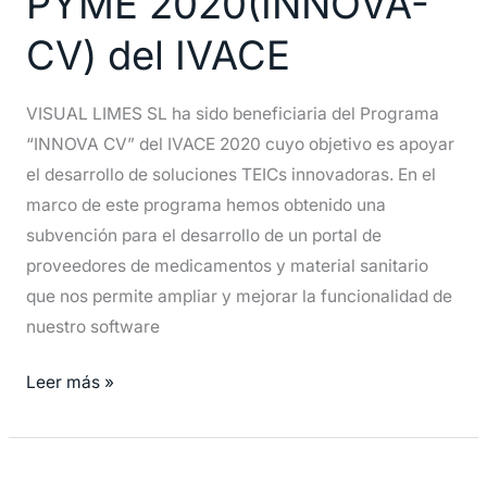
PYME 2020(INNOVA-
de
innovación
CV) del IVACE
de
PYME
VISUAL LIMES SL ha sido beneficiaria del Programa
2020(INNOVA-
“INNOVA CV” del IVACE 2020 cuyo objetivo es apoyar
CV)
el desarrollo de soluciones TEICs innovadoras. En el
del
marco de este programa hemos obtenido una
IVACE
subvención para el desarrollo de un portal de
proveedores de medicamentos y material sanitario
que nos permite ampliar y mejorar la funcionalidad de
nuestro software
Leer más »
Nefrosoft