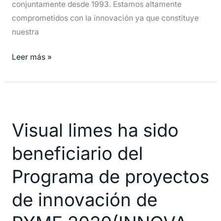
conjuntamente desde 1993. Estamos altamente
comprometidos con la innovación ya que constituye
nuestra
Leer más »
Visual
limes
Visual limes ha sido
ha
sido
beneficiario del
beneficiario
del
Programa de proyectos
Programa
de innovación de
de
proyectos