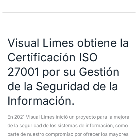
Visual
Limes
Visual Limes obtiene la
obtiene
la
Certificación ISO
Certificación
ISO
27001 por su Gestión
27001
de la Seguridad de la
por
su
Información.
Gestión
de
En 2021 Visual Limes inició un proyecto para la mejora
la
de la seguridad de los sistemas de información, como
Seguridad
parte de nuestro compromiso por ofrecer los mayores
de