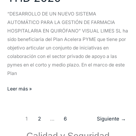
proyectos
THD
“DESARROLLO DE UN NUEVO SISTEMA
2020
AUTOMÁTICO PARA LA GESTIÓN DE FARMACIA
HOSPITALARIA EN QUIRÓFANO” VISUAL LIMES SL ha
sido beneficiaria del Plan Acelera PYME que tiene por
objetivo articular un conjunto de iniciativas en
colaboración con el sector privado de apoyo a las
pymes en el corto y medio plazo. En el marco de este
Plan
Leer más »
1
2
…
6
Siguiente
→
Calidad y Seguridad