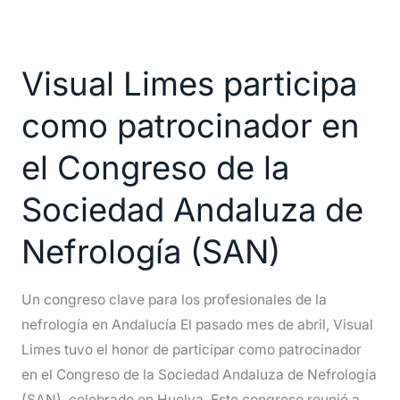
Visual
Limes
Visual Limes participa
participa
como
como patrocinador en
patrocinador
en
el Congreso de la
el
Sociedad Andaluza de
Congreso
de
Nefrología (SAN)
la
Sociedad
Un congreso clave para los profesionales de la
Andaluza
nefrología en Andalucía El pasado mes de abril, Visual
de
Limes tuvo el honor de participar como patrocinador
Nefrología
en el Congreso de la Sociedad Andaluza de Nefrología
(SAN)
(SAN), celebrado en Huelva. Este congreso reunió a