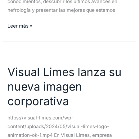
conocimientos, descubrir los últimos avances en
nefrología y presentar las mejoras que estamos
Leer más »
Visual
Limes
Visual Limes lanza su
lanza
su
nueva imagen
nueva
imagen
corporativa
corporativa
https://visual-limes.com/wp-
content/uploads/2024/05/visual-limes-logo-
animation-ok-1.mp4 En Visual Limes, empresa