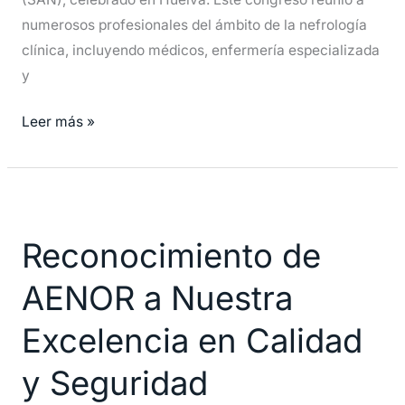
numerosos profesionales del ámbito de la nefrología
clínica, incluyendo médicos, enfermería especializada
y
Leer más »
Reconocimiento
de
Reconocimiento de
AENOR
a
AENOR a Nuestra
Nuestra
Excelencia
Excelencia en Calidad
en
y Seguridad
Calidad
y