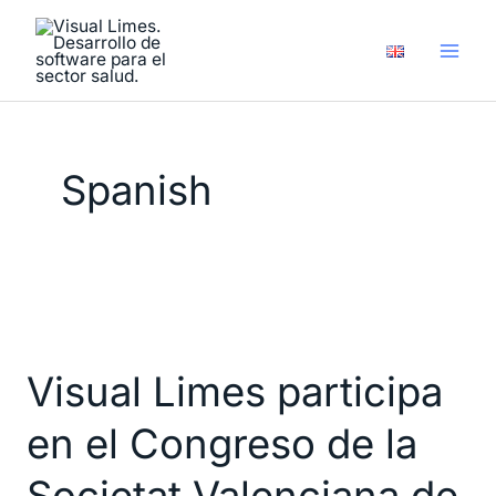
Ir
al
contenido
Spanish
Visual
Limes
Visual Limes participa
participa
en
en el Congreso de la
el
Congreso
Societat Valenciana de