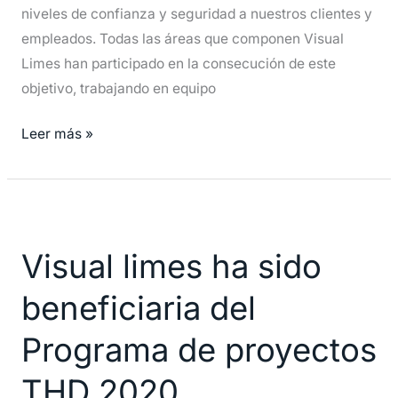
niveles de confianza y seguridad a nuestros clientes y
la
empleados. Todas las áreas que componen Visual
Información.
Limes han participado en la consecución de este
objetivo, trabajando en equipo
Leer más »
Visual
limes
Visual limes ha sido
ha
sido
beneficiaria del
beneficiaria
del
Programa de proyectos
Programa
THD 2020
de