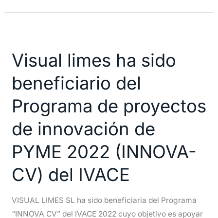
Visual
limes
Visual limes ha sido
ha
sido
beneficiario del
beneficiario
del
Programa de proyectos
Programa
de innovación de
de
proyectos
PYME 2022 (INNOVA-
de
innovación
CV) del IVACE
de
PYME
VISUAL LIMES SL ha sido beneficiaria del Programa
2022
“INNOVA CV” del IVACE 2022 cuyo objetivo es apoyar