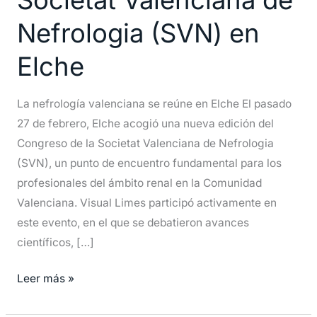
de
Nefrologia (SVN) en
la
Societat
Elche
Valenciana
de
La nefrología valenciana se reúne en Elche El pasado
Nefrologia
27 de febrero, Elche acogió una nueva edición del
(SVN)
Congreso de la Societat Valenciana de Nefrologia
en
(SVN), un punto de encuentro fundamental para los
Elche
profesionales del ámbito renal en la Comunidad
Valenciana. Visual Limes participó activamente en
este evento, en el que se debatieron avances
científicos, […]
Leer más »