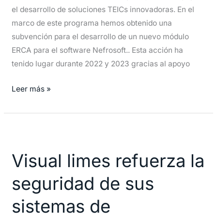
(INNOVA-
el desarrollo de soluciones TEICs innovadoras. En el
CV)
marco de este programa hemos obtenido una
del
subvención para el desarrollo de un nuevo módulo
IVACE
ERCA para el software Nefrosoft.. Esta acción ha
tenido lugar durante 2022 y 2023 gracias al apoyo
Leer más »
Visual
limes
Visual limes refuerza la
refuerza
la
seguridad de sus
seguridad
de
sistemas de
sus