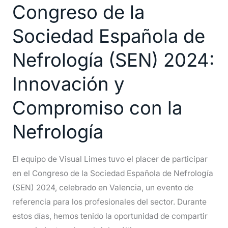
Congreso de la
Congreso
de
Sociedad Española de
la
Nefrología (SEN) 2024:
Sociedad
Española
Innovación y
de
Nefrología
Compromiso con la
(SEN)
Nefrología
2024:
Innovación
y
El equipo de Visual Limes tuvo el placer de participar
Compromiso
en el Congreso de la Sociedad Española de Nefrología
con
(SEN) 2024, celebrado en Valencia, un evento de
la
referencia para los profesionales del sector. Durante
Nefrología
estos días, hemos tenido la oportunidad de compartir