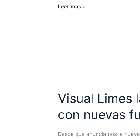
Leer más »
y
2016
Visual
Limes
Visual Limes 
lanza
su
con nuevas f
nueva
versión
Desde que anunciamos la nueva 
de