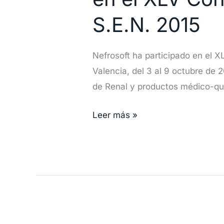
de
Visual
S.E.N. 2015
Limes
presente
Nefrosoft ha participado en el X
en
Valencia, del 3 al 9 octubre de 
el
de Renal y productos médico-qui
XLV
Congreso
Leer más »
Nacional
de
Nefrología
de
la
S.E.N.
2015