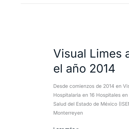
Visual
Limes
Visual Limes 
amplía
su
el año 2014
mercado
en
Desde comienzos de 2014 en Vis
México
Hospitalaria en 16 Hospitales e
durante
Salud del Estado de México (ISE
el
Monterreyen
año
2014