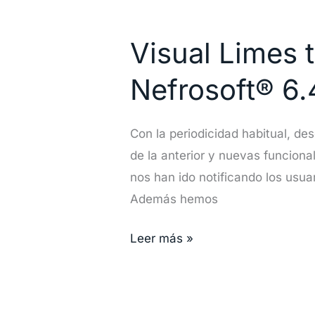
Visual
Limes
Visual Limes 
tiene
preparada
Nefrosoft® 6.
su
nueva
Con la periodicidad habitual, d
versión
de la anterior y nuevas funcion
de
nos han ido notificando los usua
Nefrosoft®
Además hemos
6.4
Leer más »