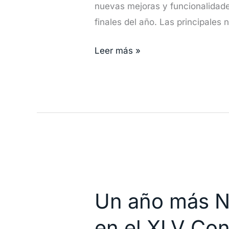
nuevas mejoras y funcionalidades
Farhos
finales del año. Las principales
4.8
con
Leer más »
nuevas
funcionalidades
Un
año
Un año más Ne
más
Nefrosoft®
en el XLV Con