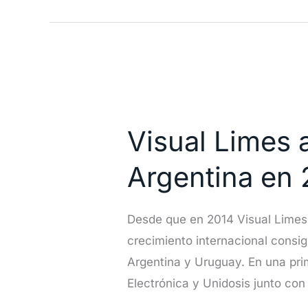
Empresarial
Gran
Turia
Visual
Limes
Visual Limes 
amplía
su
Argentina en 
mercado
a
Desde que en 2014 Visual Limes
Uruguay
crecimiento internacional cons
y
Argentina y Uruguay. En una pri
Argentina
Electrónica y Unidosis junto co
en
2015