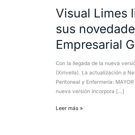
Limes
Visual Limes 
libera
Nefrosoft®
sus novedades
V.6.5.7
con
Empresarial G
todas
sus
Con la llegada de la nueva versi
novedades
(Xirivella). La actualización a N
y
Peritoneal y Enfermería: MAYO
traslada
nueva versión incorpora […]
su
sede
Leer más »
a
la
Ciudad