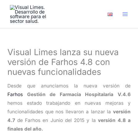
Ir
A
al
r
contenido
c
h
i
Visual Limes lanza su nueva
v
versión de Farhos 4.8 con
o
nuevas funcionalidades
s
Desde que anunciamos la nueva versión de
Farhos
Gestión de Farmacia Hospitalaria V.4.6
hemos estado trabajando en nuevas mejoras y
funcionalidades que nos llevaron a lanzar la
versión
4.7
de Farhos en Junio del 2015 y la
versión 4.8 a
finales del año.