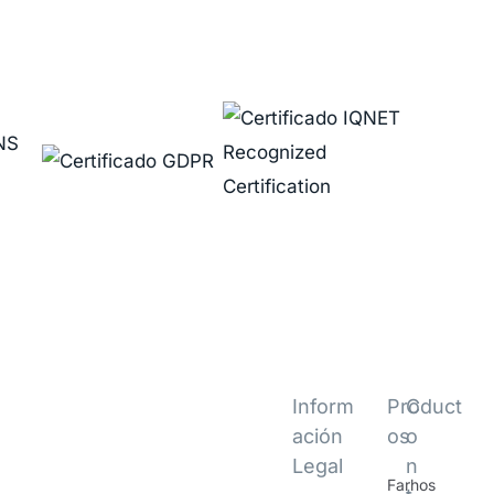
Inform
Product
C
ación
os
o
Legal
n
Farhos