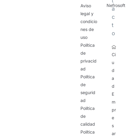
t
Nefrosoft
Aviso
a
legal y
c
condicio
t
nes de
o
uso
Política
de
Ci
privacid
u
ad
d
Política
a
de
d
segurid
E
ad
m
Política
pr
de
e
calidad
s
Política
ar