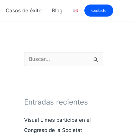
A
Casos de éxito
Blog
Contacto
r
c
h
i
v
B
o
u
s
s
c
Entradas recientes
a
r
Visual Limes participa en el
p
Congreso de la Societat
o