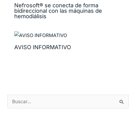
Nefrosoft® se conecta de forma
bidireccional con las máquinas de
hemodiálisis
AVISO INFORMATIVO
B
u
s
c