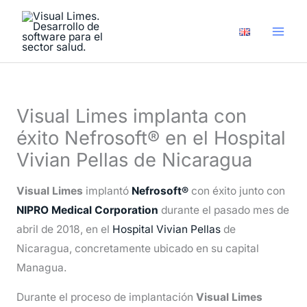
Ir
A
al
r
contenido
c
h
i
Visual Limes implanta con
v
éxito Nefrosoft® en el Hospital
o
Vivian Pellas de Nicaragua
s
Visual Limes
implantó
Nefrosoft®
con éxito junto con
NIPRO Medical Corporation
durante el pasado mes de
abril de 2018, en el
Hospital Vivian Pellas
de
Nicaragua, concretamente ubicado en su capital
Managua.
Durante el proceso de implantación
Visual Limes