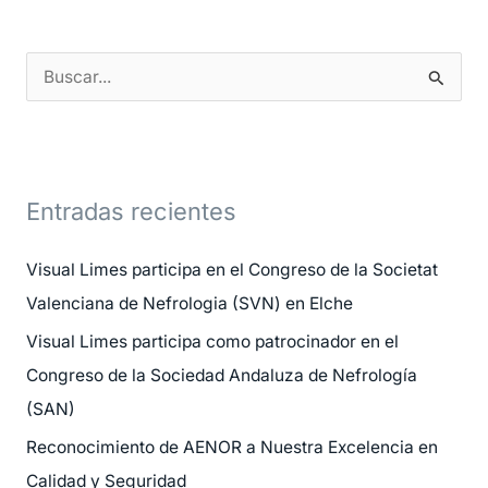
B
u
s
c
Entradas recientes
a
r
Visual Limes participa en el Congreso de la Societat
p
Valenciana de Nefrologia (SVN) en Elche
o
Visual Limes participa como patrocinador en el
r
Congreso de la Sociedad Andaluza de Nefrología
:
(SAN)
Reconocimiento de AENOR a Nuestra Excelencia en
Calidad y Seguridad