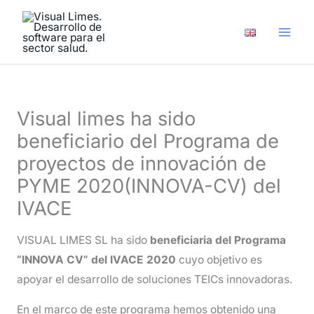
Ir
A
al
r
contenido
c
h
i
Visual limes ha sido
v
beneficiario del Programa de
o
proyectos de innovación de
s
PYME 2020(INNOVA-CV) del
IVACE
VISUAL LIMES SL ha sido
beneficiaria del Programa
“INNOVA CV” del IVACE
2020
cuyo objetivo es
apoyar el desarrollo de soluciones TEICs innovadoras.
En el marco de este programa hemos obtenido una