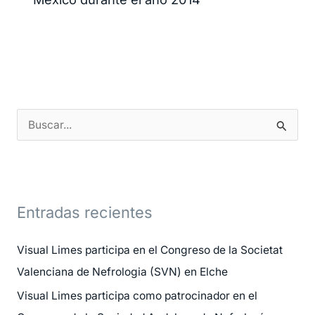
B
u
s
c
Entradas recientes
a
r
Visual Limes participa en el Congreso de la Societat
p
Valenciana de Nefrologia (SVN) en Elche
o
Visual Limes participa como patrocinador en el
r