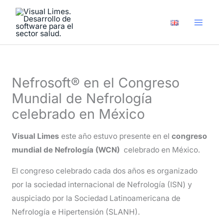
Ir
A
al
r
contenido
c
h
i
Nefrosoft® en el Congreso
v
Mundial de Nefrología
o
celebrado en México
s
Visual Limes
este año estuvo presente en el
congreso
mundial de Nefrología (WCN)
celebrado en México.
El congreso celebrado cada dos años es organizado
por la sociedad internacional de Nefrología (ISN) y
auspiciado por la Sociedad Latinoamericana de
Nefrología e Hipertensión (SLANH).