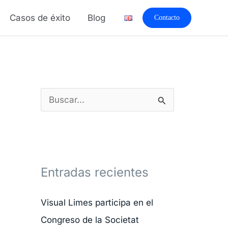
A
Casos de éxito
Blog
Contacto
r
c
h
i
v
B
o
u
s
s
c
Entradas recientes
a
r
Visual Limes participa en el
p
Congreso de la Societat
o