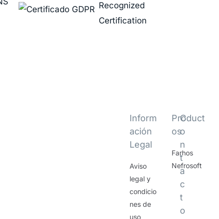
Inform
Product
C
ación
os
o
Legal
n
Farhos
t
Nefrosoft
Aviso
a
legal y
c
condicio
t
nes de
o
uso