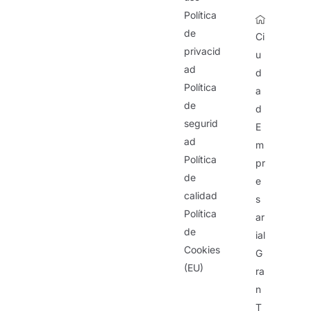
Política
de
Ci
privacid
u
ad
d
Política
a
de
d
segurid
E
ad
m
Política
pr
de
e
calidad
s
Política
ar
de
ial
Cookies
G
(EU)
ra
n
T