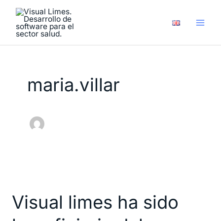
Ir
al
contenido
maria.villar
Visual
limes
Visual limes ha sido
ha
sido