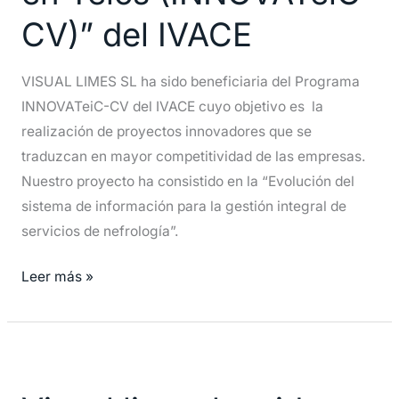
Innovación
CV)” del IVACE
en
Teics
VISUAL LIMES SL ha sido beneficiaria del Programa
(INNOVATeiC-
INNOVATeiC-CV del IVACE cuyo objetivo es la
CV)”
realización de proyectos innovadores que se
del
traduzcan en mayor competitividad de las empresas.
IVACE
Nuestro proyecto ha consistido en la “Evolución del
sistema de información para la gestión integral de
servicios de nefrología”.
Leer más »
Visual
limes