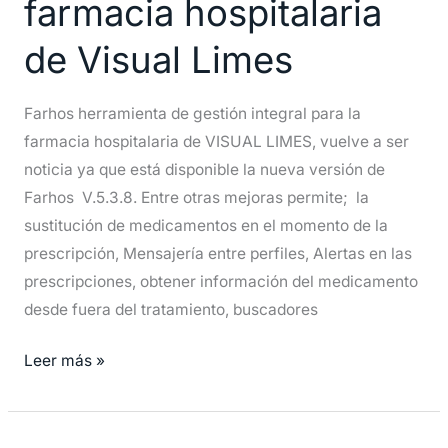
farmacia hospitalaria
de
gestión
de Visual Limes
de
farmacia
Farhos herramienta de gestión integral para la
hospitalaria
farmacia hospitalaria de VISUAL LIMES, vuelve a ser
de
noticia ya que está disponible la nueva versión de
Visual
Farhos V.5.3.8. Entre otras mejoras permite; la
Limes
sustitución de medicamentos en el momento de la
prescripción, Mensajería entre perfiles, Alertas en las
prescripciones, obtener información del medicamento
desde fuera del tratamiento, buscadores
Leer más »
AVISO