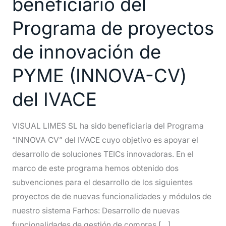
beneficiario del
beneficiario
del
Programa de proyectos
Programa
de innovación de
de
proyectos
PYME (INNOVA-CV)
de
innovación
del IVACE
de
PYME
VISUAL LIMES SL ha sido beneficiaria del Programa
(INNOVA-
“INNOVA CV” del IVACE cuyo objetivo es apoyar el
CV)
desarrollo de soluciones TEICs innovadoras. En el
del
marco de este programa hemos obtenido dos
IVACE
subvenciones para el desarrollo de los siguientes
proyectos de de nuevas funcionalidades y módulos de
nuestro sistema Farhos: Desarrollo de nuevas
funcionalidades de gestión de compras […]