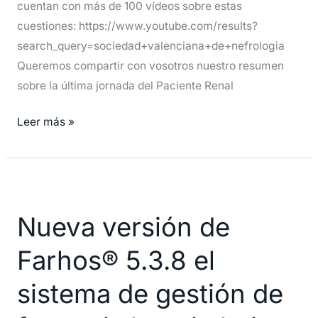
cuentan con más de 100 vídeos sobre estas
cuestiones: https://www.youtube.com/results?
search_query=sociedad+valenciana+de+nefrologia
Queremos compartir con vosotros nuestro resumen
sobre la última jornada del Paciente Renal
Leer más »
Nueva
versión
Nueva versión de
de
Farhos®
Farhos® 5.3.8 el
5.3.8
el
sistema de gestión de
sistema