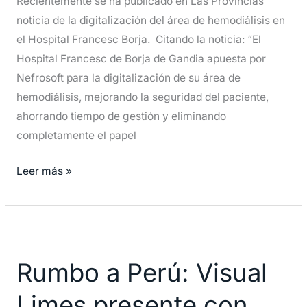
Recientemente se ha publicado en Las Provincias
noticia de la digitalización del área de hemodiálisis en
el Hospital Francesc Borja. Citando la noticia: “El
Hospital Francesc de Borja de Gandia apuesta por
Nefrosoft para la digitalización de su área de
hemodiálisis, mejorando la seguridad del paciente,
ahorrando tiempo de gestión y eliminando
completamente el papel
Leer más »
Rumbo
a
Rumbo a Perú: Visual
Perú:
Visual
Limes presente con
Limes