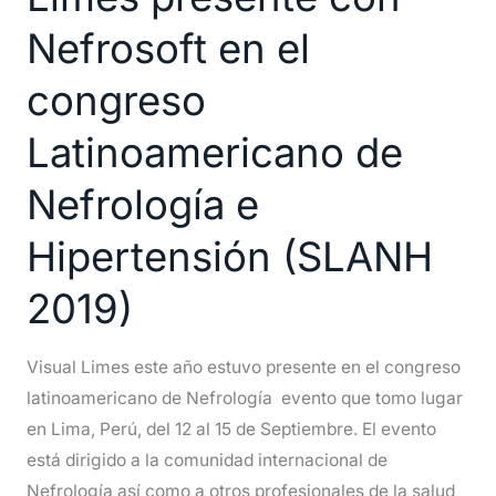
presente
Nefrosoft en el
con
congreso
Nefrosoft
en
Latinoamericano de
el
congreso
Nefrología e
Latinoamericano
Hipertensión (SLANH
de
Nefrología
2019)
e
Hipertensión
Visual Limes este año estuvo presente en el congreso
(SLANH
latinoamericano de Nefrología evento que tomo lugar
2019)
en Lima, Perú, del 12 al 15 de Septiembre. El evento
está dirigido a la comunidad internacional de
Nefrología así como a otros profesionales de la salud