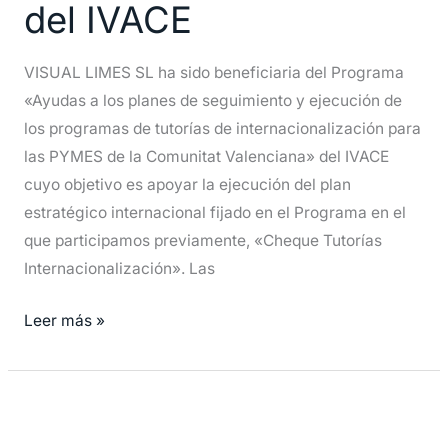
del IVACE
los
programas
de
VISUAL LIMES SL ha sido beneficiaria del Programa
Tutorías
«Ayudas a los planes de seguimiento y ejecución de
de
los programas de tutorías de internacionalización para
Internacionalización
las PYMES de la Comunitat Valenciana» del IVACE
del
cuyo objetivo es apoyar la ejecución del plan
IVACE
estratégico internacional fijado en el Programa en el
que participamos previamente, «Cheque Tutorías
Internacionalización». Las
Leer más »
PRIMERA
IMPLANTACION