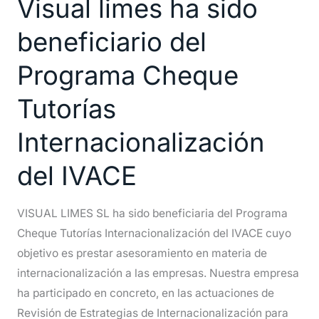
Visual limes ha sido
ha
sido
beneficiario del
beneficiario
del
Programa Cheque
Programa
Tutorías
Cheque
Tutorías
Internacionalización
Internacionalización
del
del IVACE
IVACE
VISUAL LIMES SL ha sido beneficiaria del Programa
Cheque Tutorías Internacionalización del IVACE cuyo
objetivo es prestar asesoramiento en materia de
internacionalización a las empresas. Nuestra empresa
ha participado en concreto, en las actuaciones de
Revisión de Estrategias de Internacionalización para