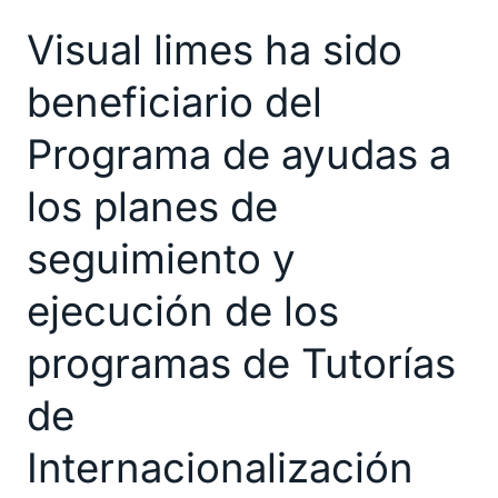
limes
Visual limes ha sido
ha
sido
beneficiario del
beneficiario
del
Programa de ayudas a
Programa
los planes de
de
ayudas
seguimiento y
a
los
ejecución de los
planes
programas de Tutorías
de
seguimiento
de
y
ejecución
Internacionalización
de