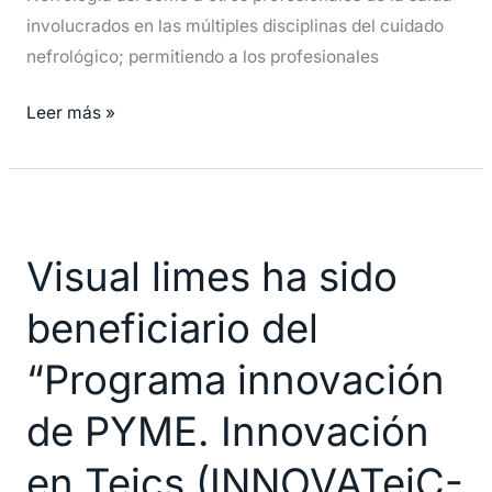
involucrados en las múltiples disciplinas del cuidado
nefrológico; permitiendo a los profesionales
Leer más »
Visual
limes
Visual limes ha sido
ha
sido
beneficiario del
beneficiario
del
“Programa innovación
“Programa
de PYME. Innovación
innovación
de
en Teics (INNOVATeiC-
PYME.