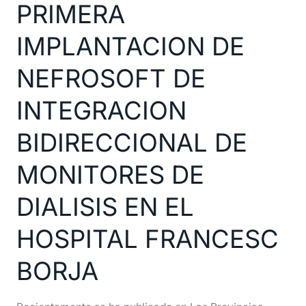
PRIMERA
DE
NEFROSOFT
IMPLANTACION DE
DE
INTEGRACION
NEFROSOFT DE
BIDIRECCIONAL
INTEGRACION
DE
MONITORES
BIDIRECCIONAL DE
DE
DIALISIS
MONITORES DE
EN
DIALISIS EN EL
EL
HOSPITAL
HOSPITAL FRANCESC
FRANCESC
BORJA
BORJA