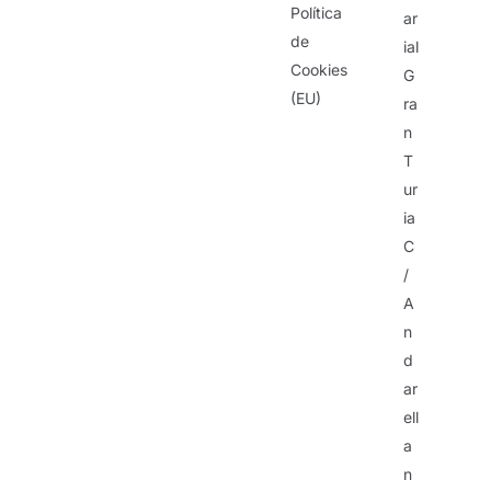
Política
ar
de
ial
Cookies
G
(EU)
ra
n
T
ur
ia
C
/
A
n
d
ar
ell
a
n