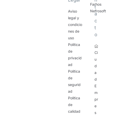
Farhos
t
Nefrosoft
Aviso
a
legal y
c
condicio
t
nes de
o
uso
Política
de
Ci
privacid
u
ad
d
Política
a
de
d
segurid
E
ad
m
Política
pr
de
e
calidad
s