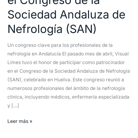
el
Sociedad Andaluza de
Congreso
de
Nefrología (SAN)
la
Sociedad
Un congreso clave para los profesionales de la
Andaluza
nefrología en Andalucía El pasado mes de abril, Visual
de
Limes tuvo el honor de participar como patrocinador
Nefrología
en el Congreso de la Sociedad Andaluza de Nefrología
(SAN)
(SAN), celebrado en Huelva. Este congreso reunió a
numerosos profesionales del ámbito de la nefrología
clínica, incluyendo médicos, enfermería especializada
y […]
Leer más »