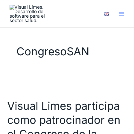
Ir
al
contenido
CongresoSAN
Visual
Limes
Visual Limes participa
participa
como
como patrocinador en
patrocinador
en
el Congreso de la