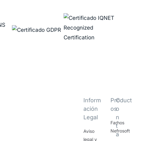
Inform
Product
C
ación
os
o
Legal
n
Farhos
t
Nefrosoft
Aviso
a
legal y