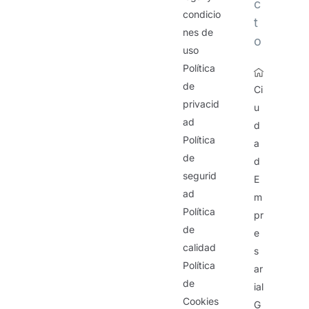
c
condicio
t
nes de
o
uso
Política
de
Ci
privacid
u
ad
d
Política
a
de
d
segurid
E
ad
m
Política
pr
de
e
calidad
s
Política
ar
de
ial
Cookies
G